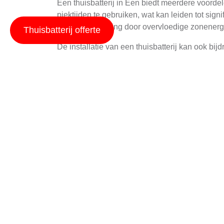
Een thuisbatterij in Een biedt meerdere voordel
piektijden te gebruiken, wat kan leiden tot sign
energieopwekking door overvloedige zonenergi
Thuisbatterij offerte
De installatie van een thuisbatterij kan ook bij
elektriciteit worden gesmoord, wat helpt om ne
van de stad.
Technische aspecten 
Thuisbatterijen gebruiken verschillende techno
eigen voordelen en nadelen. Lithium-ion batteri
zijn goedkoper en minder gevoelig voor temper
Wanneer je een thuisbatterij installeert in Een,
jouw zonnesystemen. Een professionele installa
Praktische tips voor 
Om de maximale terugverdientijd te bereiken met