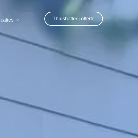
Thuisbatterij offerte
caties