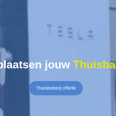
plaatsen jouw
Thuisbat
Thuisbatterij offerte