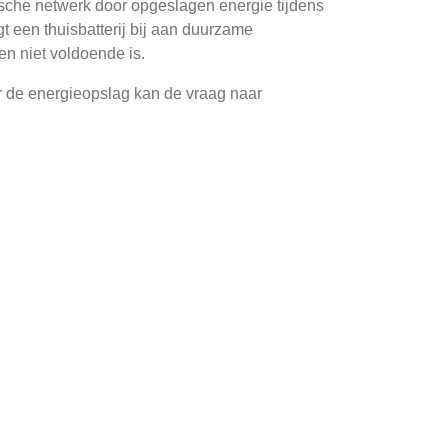
rische netwerk door opgeslagen energie tijdens
gt een thuisbatterij bij aan duurzame
n niet voldoende is.
oor de energieopslag kan de vraag naar
ed voor het milieu maar ook voor de economie
ithium-ion en zoutwaterbatterijen, elk met hun
relatief duur. Zoutwaterbatterijen daarentegen
f van je energiebehoeften en het vermogen van
ouw huis.
t belang. Een goede beginstap is het installeren